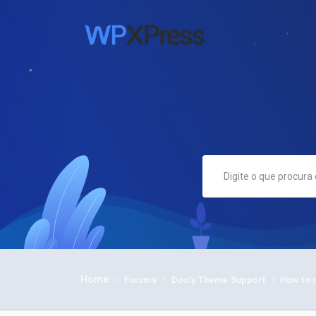
Home
Forums
Docly Theme Support
How to c