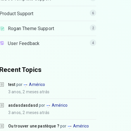
Product Support
6
Rogan Theme Support
2
User Feedback
4
Recent Topics
test
por
Américo
3 anos, 2 meses atrás
asdasdasdasd
por
Américo
3 anos, 2 meses atrás
Ou trouver une pastèque ?
por
Américo