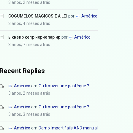
3 anos, 2 meses atrás
COGUMELOS MÁGICOS E A LEI
por
Américo
3 anos, 4 meses atrás
ыкнекр кепр нернепар ир
por
Américo
3 anos, 7 meses atrás
Recent Replies
Américo
em
Ou trouver une pastèque ?
3 anos, 2 meses atrás
Américo
em
Ou trouver une pastèque ?
3 anos, 3 meses atrás
Américo
em
Demo Import fails AND manual