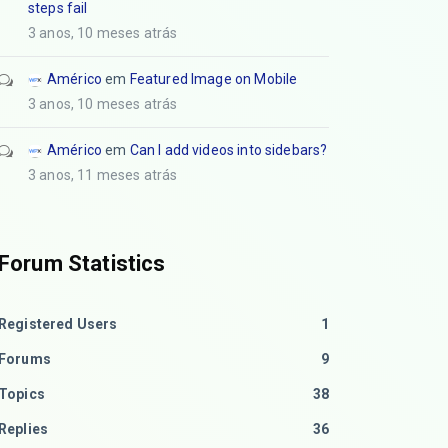
steps fail
3 anos, 10 meses atrás
Américo
em
Featured Image on Mobile
3 anos, 10 meses atrás
Américo
em
Can I add videos into sidebars?
3 anos, 11 meses atrás
Forum Statistics
Registered Users
1
Forums
9
Topics
38
Replies
36