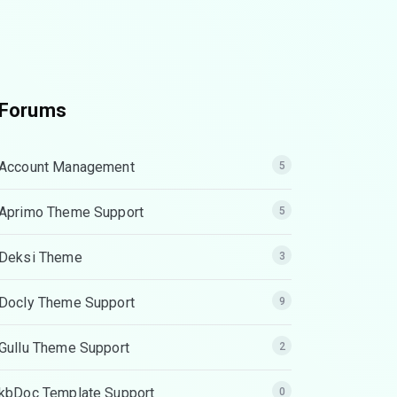
Forums
Account Management
5
Aprimo Theme Support
5
Deksi Theme
3
Docly Theme Support
9
Gullu Theme Support
2
kbDoc Template Support
0