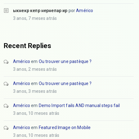
ыкнекр кепр нернепар ир
por
Américo
3 anos, 7 meses atrás
Recent Replies
Américo
em
Ou trouver une pastèque ?
3 anos, 2 meses atrás
Américo
em
Ou trouver une pastèque ?
3 anos, 3 meses atrás
Américo
em
Demo Import fails AND manual steps fail
3 anos, 10 meses atrás
Américo
em
Featured Image on Mobile
3 anos, 10 meses atrás