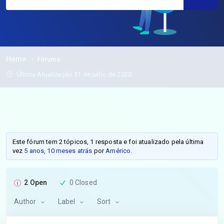
Home
Forums
Última Atualização 31 de julho de 2020
Este fórum tem 2 tópicos, 1 resposta e foi atualizado pela última
vez
5 anos, 10 meses atrás
por
Américo
.
2 Open
0 Closed
Author
Label
Sort