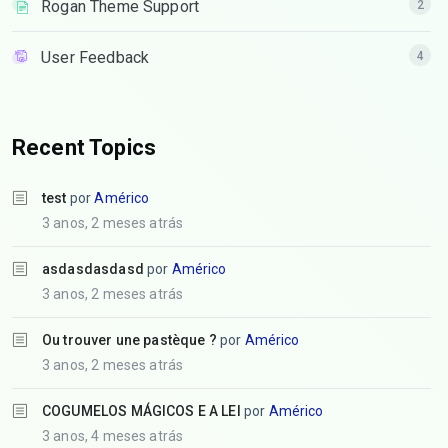
Rogan Theme Support
2
User Feedback
4
Recent Topics
test
por
Américo
3 anos, 2 meses atrás
asdasdasdasd
por
Américo
3 anos, 2 meses atrás
Ou trouver une pastèque ?
por
Américo
3 anos, 2 meses atrás
COGUMELOS MÁGICOS E A LEI
por
Américo
3 anos, 4 meses atrás