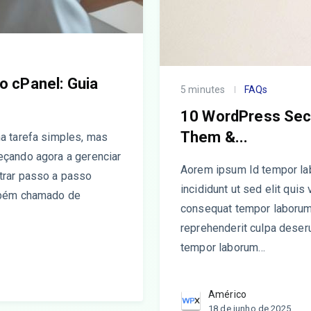
o cPanel: Guia
5 minutes
FAQs
10 WordPress Secu
Them &...
a tarefa simples, mas
çando agora a gerenciar
Aorem ipsum Id tempor lab
trar passo a passo
incididunt ut sed elit quis
mbém chamado de
consequat tempor laborum
reprehenderit culpa deserun
tempor laborum…
Américo
18 de junho de 2025