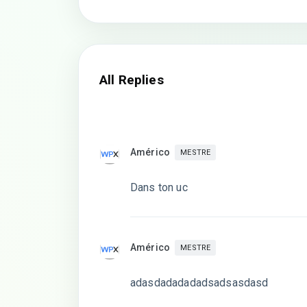
All Replies
Américo
MESTRE
Dans ton uc
Américo
MESTRE
adasdadadadadsadsasdasd