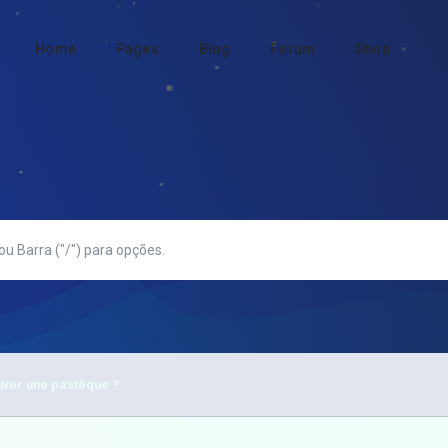
Home
Pages
Blog
Forum
Shop
uver une pastèque ?