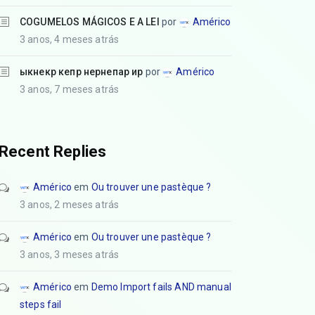
COGUMELOS MÁGICOS E A LEI
por
Américo
3 anos, 4 meses atrás
ыкнекр кепр нернепар ир
por
Américo
3 anos, 7 meses atrás
Recent Replies
Américo
em
Ou trouver une pastèque ?
3 anos, 2 meses atrás
Américo
em
Ou trouver une pastèque ?
3 anos, 3 meses atrás
Américo
em
Demo Import fails AND manual
steps fail