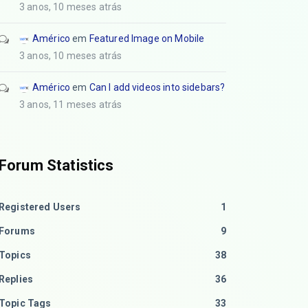
3 anos, 10 meses atrás
Américo
em
Featured Image on Mobile
3 anos, 10 meses atrás
Américo
em
Can I add videos into sidebars?
3 anos, 11 meses atrás
Forum Statistics
Registered Users
1
Forums
9
Topics
38
Replies
36
Topic Tags
33