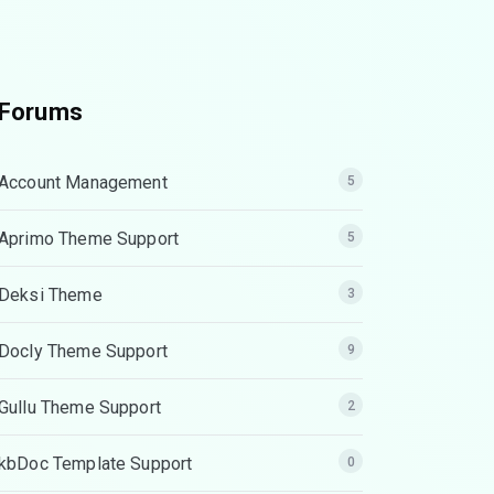
Forums
Account Management
5
Aprimo Theme Support
5
Deksi Theme
3
Docly Theme Support
9
Gullu Theme Support
2
kbDoc Template Support
0