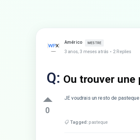
Américo
MESTRE
3 anos, 3 meses atrás
2 Replies
Q:
Ou trouver une 
JE voudrais un resto de pasteque 
0
Tagged:
pasteque