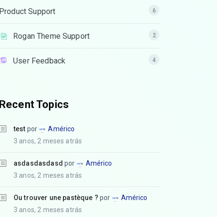
Product Support
6
Rogan Theme Support
2
User Feedback
4
Recent Topics
test
por
Américo
3 anos, 2 meses atrás
asdasdasdasd
por
Américo
3 anos, 2 meses atrás
Ou trouver une pastèque ?
por
Américo
3 anos, 2 meses atrás