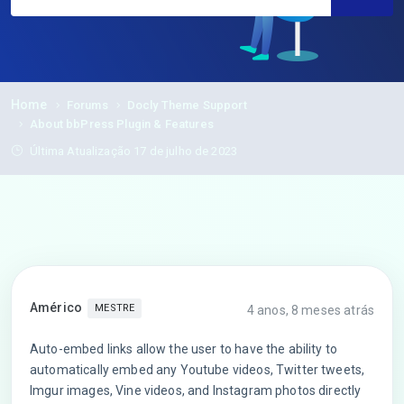
Home
Forums
Docly Theme Support
About bbPress Plugin & Features
Última Atualização 17 de julho de 2023
Américo
MESTRE
4 anos, 8 meses atrás
Auto-embed links allow the user to have the ability to
automatically embed any Youtube videos, Twitter tweets,
Imgur images, Vine videos, and Instagram photos directly