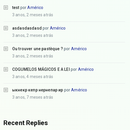
test
por
Américo
3 anos, 2 meses atrás
asdasdasdasd
por
Américo
3 anos, 2 meses atrás
Ou trouver une pastèque ?
por
Américo
3 anos, 2 meses atrás
COGUMELOS MÁGICOS E A LEI
por
Américo
3 anos, 4 meses atrás
ыкнекр кепр нернепар ир
por
Américo
3 anos, 7 meses atrás
Recent Replies