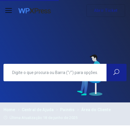
Abrir Ticket
Home
Central de Ajuda
Painéis
Área do Cliente
Última Atualização 18 de junho de 2025