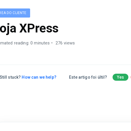
REA DO CLIENTE
oja XPress
imated reading: 0 minutes
276 views
Still stuck?
How can we help?
Este artigo foi últil?
Yes