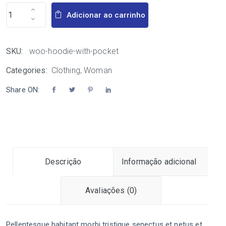
Adicionar ao carrinho
SKU:
woo-hoodie-with-pocket
Categories:
Clothing
,
Woman
Share ON:
Descrição
Informação adicional
Avaliações (0)
Pellentesque habitant morbi tristique senectus et netus et