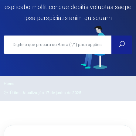
explicabo mollit congue debitis voluptas saepe
ipsa perspiciatis anim quisquam
Home
Última Atualização 17 de junho de 2025