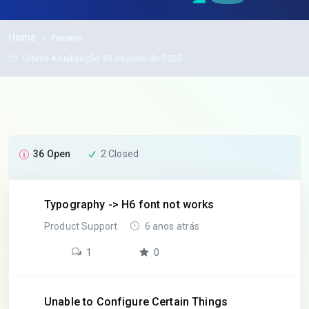
Home
Forums
Última Atualização 30 de julho de 2020
36 Open
2 Closed
Typography -> H6 font not works
Product Support
6 anos atrás
1
0
Unable to Configure Certain Things