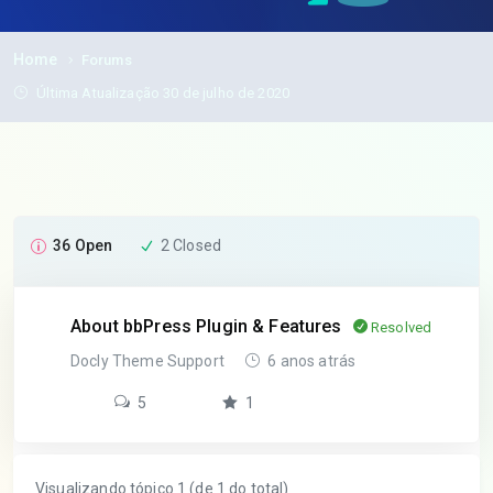
Home
Forums
Última Atualização 30 de julho de 2020
36 Open
2 Closed
About bbPress Plugin & Features
Resolved
Docly Theme Support
6 anos atrás
5
1
Visualizando tópico 1 (de 1 do total)